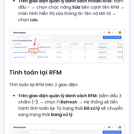
Trên giao diện quản lý danh sách model RFM:
bấm
…
Sửa
dấu
→ chọn chức năng
bên cạnh tên RFM →
màn hình hiển thị sửa thông tin Tên và Mô tả →
Lưu
chọn
.
Tính toán lại RFM
Tính toán lại RFM trên 2 giao diện:
Trên giao diện quản lý danh sách RFM:
bấm dấu 3
…
)
Refresh
chấm (
→ chọn 
→ Hệ thống sẽ tiến
Đã xử lý
hành tính toán lại. Từ trạng thái
sẽ chuyển
Đang xử lý
sang trạng thái
.