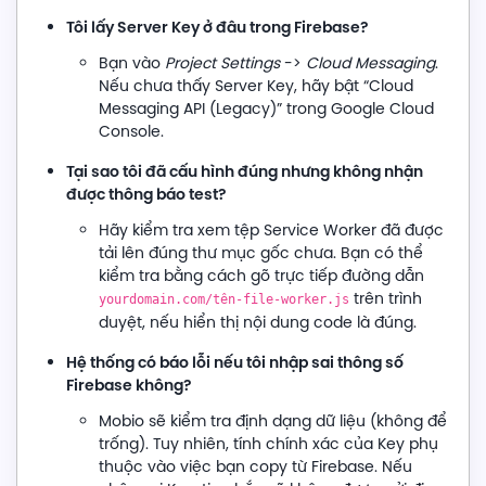
Tôi lấy Server Key ở đâu trong Firebase?
Bạn vào
Project Settings
->
Cloud Messaging
.
Nếu chưa thấy Server Key, hãy bật “Cloud
Messaging API (Legacy)” trong Google Cloud
Console.
Tại sao tôi đã cấu hình đúng nhưng không nhận
được thông báo test?
Hãy kiểm tra xem tệp Service Worker đã được
tải lên đúng thư mục gốc chưa. Bạn có thể
kiểm tra bằng cách gõ trực tiếp đường dẫn
trên trình
yourdomain.com/tên-file-worker.js
duyệt, nếu hiển thị nội dung code là đúng.
Hệ thống có báo lỗi nếu tôi nhập sai thông số
Firebase không?
Mobio sẽ kiểm tra định dạng dữ liệu (không để
trống). Tuy nhiên, tính chính xác của Key phụ
thuộc vào việc bạn copy từ Firebase. Nếu