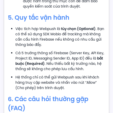
được nằm trong thư mục con để đảm bảo
quyền kiểm soát của trình duyệt.
5. Quy tắc vận hành
tùy chọn (Optional)
Việc tích hợp Webpush là
. Bạn
có thể sử dụng SDK Mobio để tracking mà không
cần cấu hình Firebase nếu không có nhu cầu gửi
thông báo đẩy.
Cả 5 trường thông số Firebase (Server Key, API Key,
bắt
Project ID, Messaging Sender ID, App ID) đều là
buộc (Required)
. Nếu thiếu bất kỳ trường nào, hệ
thống sẽ không cho phép lưu cấu hình.
Hệ thống chỉ có thể gửi Webpush sau khi khách
hàng truy cập website và nhấn vào nút “Allow”
(Cho phép) trên trình duyệt.
6. Các câu hỏi thường gặp
(FAQ)