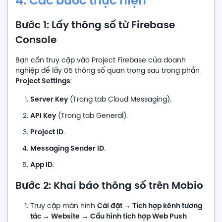
4. Các bước thực hiện
Bước 1: Lấy thông số từ Firebase
Console
Bạn cần truy cập vào Project Firebase của doanh
nghiệp để lấy 05 thông số quan trọng sau trong phần
Project Settings
:
Server Key
(Trong tab Cloud Messaging).
API Key
(Trong tab General).
Project ID
.
Messaging Sender ID
.
App ID
.
Bước 2: Khai báo thông số trên Mobio
Cài đặt → Tích hợp kênh tương
Truy cập màn hình
tác → Website
→ Cấu hình tích hợp Web Push