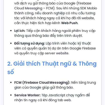
với dịch vụ gửi thông báo của Google (Firebase
Cloud Messaging – FCM). Sau khi nhúng SDK Mobio
thành công, nếu doanh nghiệp có nhu cầu tương
tác với khách hàng ngay cả khi họ đã rời website,
Web Push
cần thực hiện tích hợp kênh
.
Lợi ích:
Tiếp cận khách hàng ngoài phiên truy cập
thông qua thông báo đẩy trên trình duyệt.
Đối tượng sử dụng:
Lập trình viên
hoặc kỹ thuật
viên có quyền quản trị dự án trên Google Firebase
và quyền truy cập server website.
2. Giải thích Thuật ngữ & Thông
số
FCM (Firebase Cloud Messaging):
Nền tảng trung
gian của Google giúp gửi thông báo.
Service Worker:
Tệp JavaScript chạy ngầm để
nhận tin ngay cả khi đóng tab web.