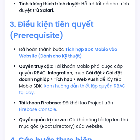
Tính tương thích trình duyệt:
Hỗ trợ tất cả các trình
trừ Safari
duyệt
.
3. Điều kiện tiên quyết
(Prerequisite)
Tích hợp SDK Mobio vào
Đã hoàn thành bước
Website (Dành cho Kỹ thuật)
Quyền truy cập:
Tài khoản Mobio phải được cấp
Integration
Cài đặt > Cài đặt
quyền RBAC:
, mục
doanh nghiệp > Tích hợp > Web Push
để lấy tệp
Mobio SDK.
Xem hướng dẫn thiết lập quyền RBAC
tại đây
.
Tài khoản Firebase:
Đã khởi tạo Project trên
Firebase Console
.
Quyền quản trị server:
Có khả năng tải tệp lên thư
mục gốc (Root Directory) của website.