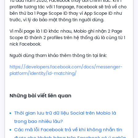
Từ đầu năm 2020, Facebook thay đổi chính xác: Khi 1
profile tương tác với 1 fanpage, Facebook sẽ trả về cho
bên thứ ba 1 Page Scope ID thay vì App Scope ID như
trước, vì lý do bảo mật thông tin người dùng.
Vì mỗi page là 1 ID khác nhau, Mobio ghi nhận 2 Page
Scope ID thành 2 profiles trên hệ thống dù là cùng từ 1
nick Facebook.
Người dùng tham khảo thêm thông tin tại link:
https://developers.facebook.com/docs/messenger-
platform/identity/id-matching/
Những bài viết liên quan
Thời gian lưu trữ dữ liệu Social trên Mobio là
trong bao nhiêu lâu?
Các mã lỗi Facebook trả về khi không nhắn tin
được cho khách hàng trên Facebook có ý nghĩa