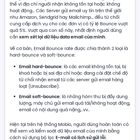
thể vì địa chỉ người nhận không tồn tại hoặc không
hoạt động… Các Server gửi email uy tín trên thế giới
như Amazon, Sendgrid hay Mailchimp… đều từ chối
cung cấp dịch vụ cho các đơn vị có tỷ lệ Bounce vượt
quá 5%. Vượt qua con số này, nhất định người dùng
xem xét lại dữ liệu data email của mình
cần
.
Về cơ bản, Email Bounce rate được chia thành 2 loại là
hard-bounce và soft-bounce:
Email hard-bounce
: là các email không tồn tại, bị
khoá hoặc bị sai địa chỉ hoặc đang cài đặt chế độ
từ chối nhận email từ các server gửi email hàng
loạt (Unsubscribe).
Email soft-bounce
: là những hòm thư bị đầy dung
lượng, máy chủ gửi email quá tải/không hoạt động,
email có nội dung quá nặng,..vv..
Hiện tại trên hệ thống Mobio, người dùng hoàn toàn có
thể xem và kiểm soát dữ liệu email của mình bằng
E-mail có lịch sử gửi lỗi
cách sử dụng bộ lọc
.